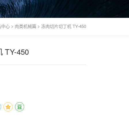
品中心
>
肉类机械篇
> 冻肉切片切丁机 TY-450
TY-450