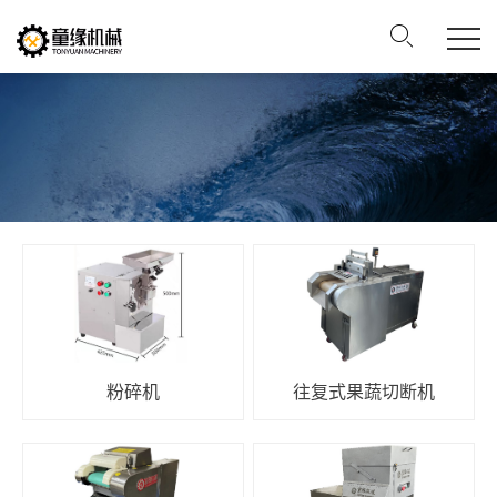
粉碎机
往复式果蔬切断机