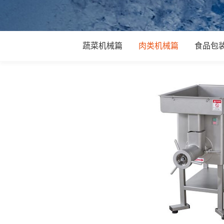
蔬菜机械篇
肉类机械篇
食品包