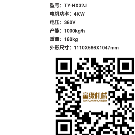
型号：TY-HX32J
电机功率：4KW
电压：380V
产能：1000kg/h
重量：180kg
外形尺寸：1110X586X1047mm