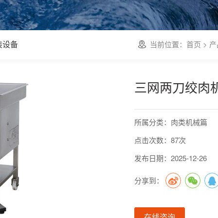
装设备
当前位置：
首页
>
产
三网两刀绞肉机 
所属分类：肉类机械篇
点击次数：87次
发布日期：2025-12-26
分享到：
在线咨询