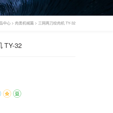
品中心
>
肉类机械篇
> 三网两刀绞肉机 TY-32
TY-32