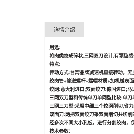
详情介绍
用途:
将肉类绞成碎状,三网双刀设计,有颗粒
特点:
传动方式:台湾品牌减速机直接转动，无
绞肉管+输送螺杆+螺帽材质+加机械表面
绞网:意大利进口;双面绞刀:德国进口;
三网双刀型和传统单刀单网型比较:单刀
三网三刀型:采粗中细三个绞网削切,省
双面刀:两把双面绞刀采双面削切共切削
经多次不同大小孔板，进行分割绞肉，
技术参数：