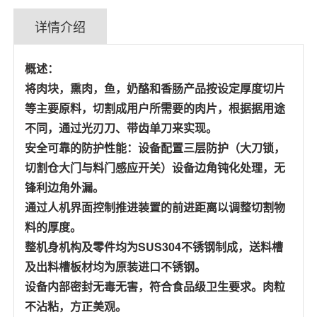
详情介绍
概述：
将肉块，熏肉，鱼，奶酪和香肠产品按设定厚度切片
等主要原料，切割成用户所需
要的肉片，根据据用途
不同，通过光刃刀、带齿单刀来实现。
安全可靠的防护性能：设备配置三层防护（大刀锁，
切割仓大门与料门感应开关）
设备边角钝化处理，无
锋利边角外漏。
通过人机界面控制推进装置的前进距离以调整切割
物
料的厚度。
整机身机构及零件均为SUS304不锈钢制成，送料槽
及出料槽板材均为原装进口不锈钢。
设备内部密封无毒无害，符合食品级卫生要求。肉粒
不沾粘，方正美观。