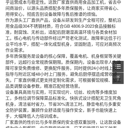
乎运营成本与稳定性。这款厂家直供商用食品加工机，省去中
间商溢价，以源头品质搭配多年质保服务，让商家买得省心、
用得安心，彻底告别设备故障与售后推诿的烦恼。
作为源头工厂直供产品，设备从研发到生产全程可控，整机沿
用食品级304不锈钢材质，符合GB 4806.9-2023食品接触标
准，耐腐蚀、无析出，适配后厨潮湿高温环境与各类食材加
工。核心电机与传动部件经过严苛老化测试，故障率远低于行
业平均水平，搭配一体化成型机身，坚固耐造，可应对高频次
作业需求。
多年质保服务是设备的核心保障，覆盖电机、机身框架等关键
部件，远超行业常规质保期限。质保期内，设备出现非人为故
障可享受免费维修、更换配件服务，同时提供24小时线上技术
指导与附近区域48小时上门服务，避免后厨停摆造成营收损
失。厂家直供模式更支持定制化需求，可根据餐馆规模、加工
品类调整设备参数，精准匹配经营场景。
设备兼具高效与实用，可实现切片、切丝、绞肉等多维度加
工，多档位调节保障菜品标准化。快拆式设计搭配无卫生死角
机身，清洁省时省力，节省30%清洁工时。静音电机与多重安
全防护装置，兼顾作业舒适度与操作安全，新手也能快速上
手，大幅降低人力培训成本。
厂家直供的性价比与多年质保的安全感双重加持，让这款设备
成为中小型餐馆、中央厨房的优选。它不仅能提升加工效率、