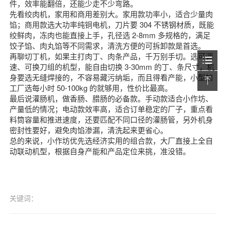
件，效率能翻倍，还能少走不少弯路。
先看绞肉机，家用和商用差别大。家用款功率小，适合少量肉
馅；商用款选大功率纯铜电机，刀片要 304 不锈钢材质，既能
绞鲜肉，冻肉也能直接上手，孔径选 2-8mm 多规格的，满足
饺子馅、肉丸馅等不同需求，清洗方便的可拆卸款是首选。
再聊切丁机，如果主打肉丁、肉条产品，千万别手切。选可调
速、可换刀组的机型，能自由切换 3-30mm 的丁、条尺寸，机
身要选无缝焊接的，不容易藏污纳垢，而且得看产能，小型加
工厂选每小时 50-100kg 的就够用，性价比最高。
最后说灌肠机，做香肠、腊肠的必备款。手动款适合小作坊、
产量低的情况；电动款效率高，适合订单稳定的厂子，重点看
料筒容量和推进速度，还要匹配不同口径的灌肠管，另外机身
密封性要好，避免肉馅渗漏，清洗起来更省心。
总的来说，小作坊优先选经济实用的组合款，大厂直接上全自
动联动机型，根据自身产能和产品定位来挑，准没错。
关键词：